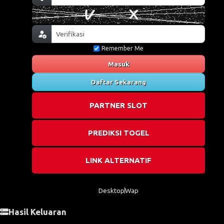
Remember Me
Masuk
Daftar Sekarang
PARTNER SLOT
PREDIKSI TOGEL
LINK ALTERNATIF
Desktop
Wap
Hasil Keluaran