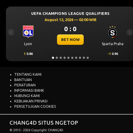
A CHAMPIONS LEAGUE QUALIFIERS
UEFA 
August 12, 2026 — 02:00 WIB
0 : 0
Previous
Ne
BET NOW
Sparta Praha
SK Sturm Graz
-1
0.96
-0.5
0.95
TENTANG KAMI
BANTUAN
PERATURAN
INFORMASI BANK
HUBUNGI KAMI
KEBIJAKAN PRIVASI
PERSETUJUAN COOKIES
CHANG4D
SITUS NGETOP
© 2015 - 2026 Copyright CHANG4D.