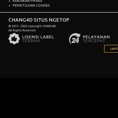
KEBIJAKAN PRIVASI
PERSETUJUAN COOKIES
CHANG4D
SITUS NGETOP
© 2015 - 2026 Copyright CHANG4D.
All Rights Reserved.
LAPO