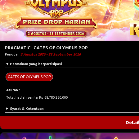
PRAGMATIC : GATES OF OLYMPUS POP
Periode :
3 Agustus 2026 - 28 September 2026
Permainan yang berpartisipasi
GATES OF OLYMPUS POP
Aturan :
Total hadiah senilai Rp 68,780,250,000.
Syarat & Ketentuan
Detai