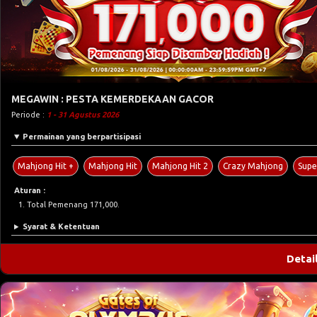
MEGAWIN : PESTA KEMERDEKAAN GACOR
Periode :
1 - 31 Agustus 2026
Permainan yang berpartisipasi
Mahjong Hit +
Mahjong Hit
Mahjong Hit 2
Crazy Mahjong
Supe
Aturan :
Total Pemenang 171,000.
Syarat & Ketentuan
Detai