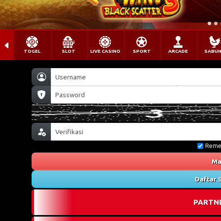
TOGEL
SLOT
LIVE CASINO
SPORT
ARCADE
SABU
Reme
Ma
Daftar 
PARTN