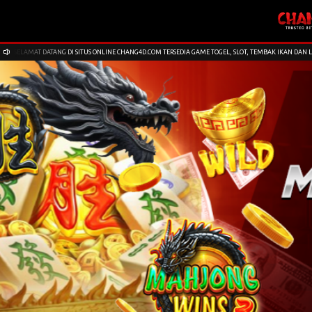
SELAMAT DATANG DI SITUS ONLINE CHANG4D.COM TERSEDIA GAME TOGEL, SLOT, TEMBAK IKAN DAN 